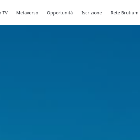
m TV
Metaverso
Opportunità
Iscrizione
Rete Brutium