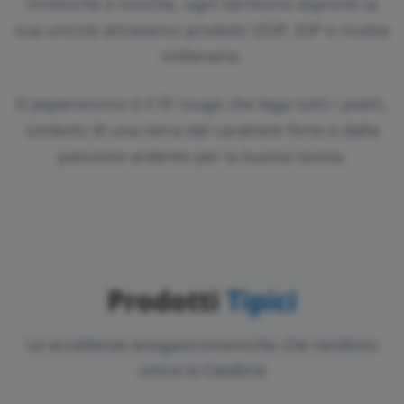
tirreniche e ioniche, ogni territorio esprime la
sua unicità attraverso prodotti DOP, IGP e ricette
millenarie.
Il peperoncino è il fil rouge che lega tutti i piatti,
simbolo di una terra dal carattere forte e dalla
passione ardente per la buona tavola.
Prodotti
Tipici
Le eccellenze enogastronomiche che rendono
unica la Calabria