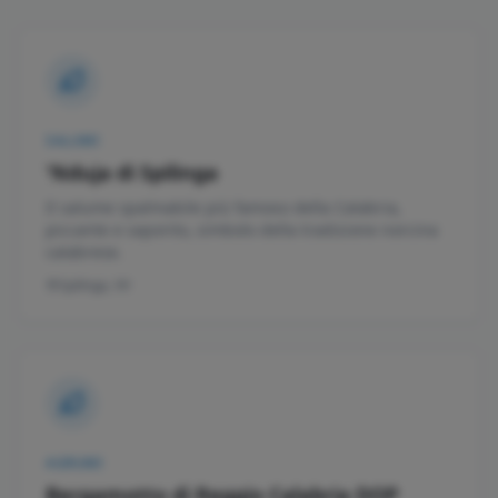
SALUMI
'Nduja di Spilinga
Il salume spalmabile più famoso della Calabria,
piccante e saporito, simbolo della tradizione norcina
calabrese.
Spilinga, VV
AGRUMI
Bergamotto di Reggio Calabria DOP