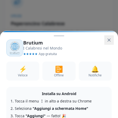
SPEZIE
Peperoncino Calabrese
Il re della cucina calabrese, simbolo di passione e
carattere. Presente in ogni piatto tradizionale.
Brutium
Tutta la Calabria
I Calabresi nel Mondo
★
★
★
★
★
App gratuita
⚡
📴
🔔
Veloce
Offline
Notifiche
DOLCI
Installa su Android
Liquirizia di Calabria DOP
1. Tocca il menu
⋮
in alto a destra su Chrome
La migliore liquirizia al mondo, dolce e intensa.
Rossano è la capitale mondiale di questo oro nero.
2. Seleziona
"Aggiungi a schermata Home"
3. Tocca
"Aggiungi"
— fatto! 🎉
Rossano, CS