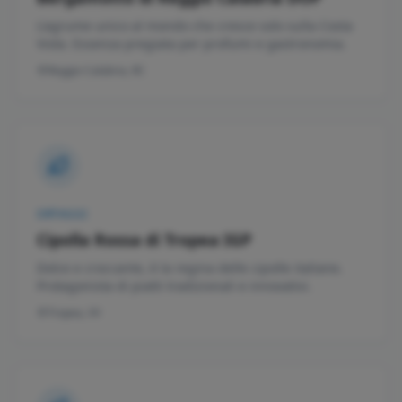
L'agrume unico al mondo che cresce solo sulla Costa
Viola. Essenza pregiata per profumi e gastronomia.
Reggio Calabria, RC
ORTAGGI
Cipolla Rossa di Tropea IGP
Dolce e croccante, è la regina delle cipolle italiane.
Protagonista di piatti tradizionali e innovativi.
Tropea, VV