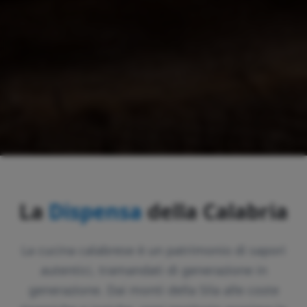
La
Dispensa
della Calabria
La cucina calabrese è un patrimonio di sapori
autentici, tramandati di generazione in
generazione. Dai monti della Sila alle coste