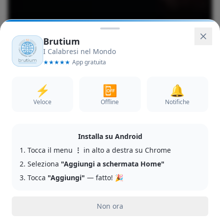
Brutium
I Calabresi nel Mondo
★
★
★
★
★
App gratuita
570
⚡
📴
🔔
Veloce
Offline
Notifiche
14
Installa su Android
1. Tocca il menu
⋮
in alto a destra su Chrome
2. Seleziona
"Aggiungi a schermata Home"
Brutium
3. Tocca
"Aggiungi"
— fatto! 🎉
La bellezza autentica della Calabria
Calabria
Non ora