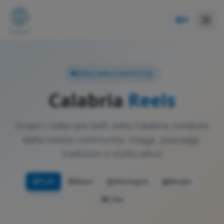
IT
Video dalla Community
Calabria
Reels
Scopri i video più belli della Calabria condivisi
dalla nostra community. Viaggi, paesaggi,
tradizioni e molto altro!
Tutti
Mare
Montagna
Borghi
Cibo