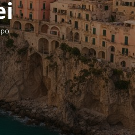
ei
mpo