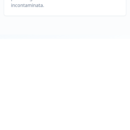
incontaminata.
Esperienze
Indimenticabil
Tramonto da Capo Vaticano
e
Uno degli spettacoli naturali più belli del
Sc
Mediterraneo, da non perdere.